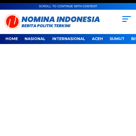
SCROLL TO CONTINUE WITH CONTENT
HOME
NASIONAL
INTERNASIONAL
ACEH
SUMUT
BI