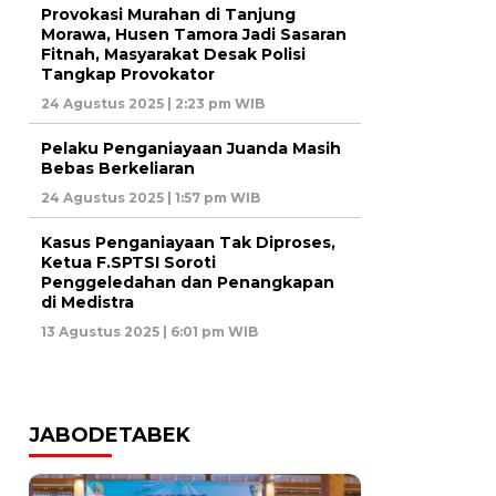
Provokasi Murahan di Tanjung
Morawa, Husen Tamora Jadi Sasaran
Fitnah, Masyarakat Desak Polisi
Tangkap Provokator
24 Agustus 2025 | 2:23 pm WIB
Pelaku Penganiayaan Juanda Masih
Bebas Berkeliaran
24 Agustus 2025 | 1:57 pm WIB
Kasus Penganiayaan Tak Diproses,
Ketua F.SPTSI Soroti
Penggeledahan dan Penangkapan
di Medistra
13 Agustus 2025 | 6:01 pm WIB
JABODETABEK