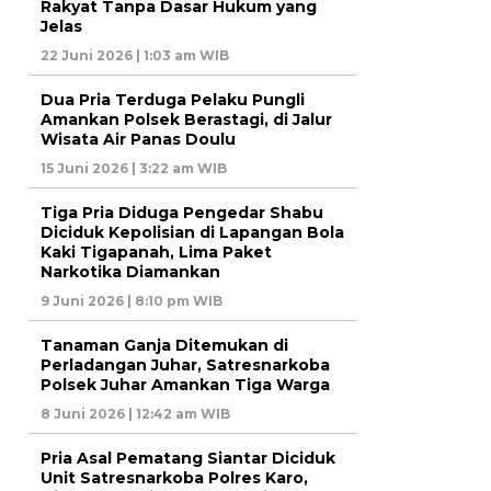
Rakyat Tanpa Dasar Hukum yang
Jelas
22 Juni 2026 | 1:03 am WIB
Dua Pria Terduga Pelaku Pungli
Amankan Polsek Berastagi, di Jalur
Wisata Air Panas Doulu
15 Juni 2026 | 3:22 am WIB
Tiga Pria Diduga Pengedar Shabu
Diciduk Kepolisian di Lapangan Bola
Kaki Tigapanah, Lima Paket
Narkotika Diamankan
9 Juni 2026 | 8:10 pm WIB
Tanaman Ganja Ditemukan di
Perladangan Juhar, Satresnarkoba
Polsek Juhar Amankan Tiga Warga
8 Juni 2026 | 12:42 am WIB
Pria Asal Pematang Siantar Diciduk
Unit Satresnarkoba Polres Karo,