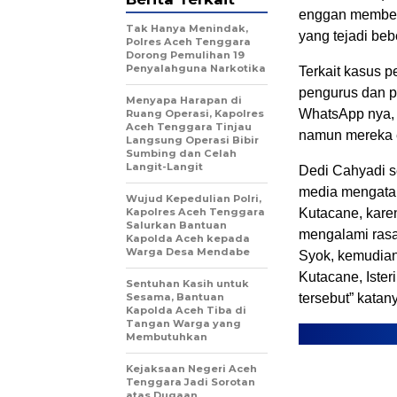
enggan memberi
Tak Hanya Menindak,
yang tejadi beb
Polres Aceh Tenggara
Dorong Pemulihan 19
Penyalahguna Narkotika
Terkait kasus 
pengurus dan p
Menyapa Harapan di
WhatsApp nya, t
Ruang Operasi, Kapolres
Aceh Tenggara Tinjau
namun mereka 
Langsung Operasi Bibir
Sumbing dan Celah
Langit-Langit
Dedi Cahyadi se
media mengatak
Wujud Kepedulian Polri,
Kapolres Aceh Tenggara
Kutacane, karen
Salurkan Bantuan
mengalami rasa
Kapolda Aceh kepada
Warga Desa Mendabe
Syok, kemudian
Kutacane, Ister
Sentuhan Kasih untuk
Sesama, Bantuan
tersebut” katan
Kapolda Aceh Tiba di
Tangan Warga yang
Membutuhkan
Kejaksaan Negeri Aceh
Tenggara Jadi Sorotan
atas Dugaan