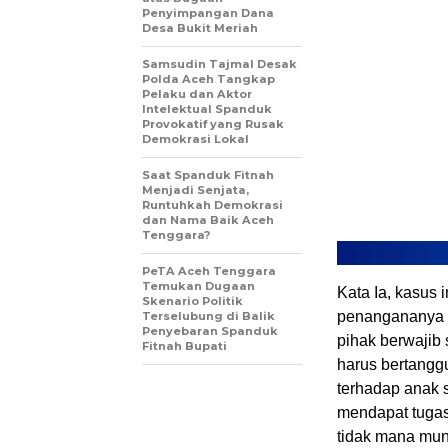
Penyimpangan Dana
Desa Bukit Meriah
Samsudin Tajmal Desak
Polda Aceh Tangkap
Pelaku dan Aktor
Intelektual Spanduk
Provokatif yang Rusak
Demokrasi Lokal
Saat Spanduk Fitnah
Menjadi Senjata,
Runtuhkah Demokrasi
dan Nama Baik Aceh
Tenggara?
PeTA Aceh Tenggara
Temukan Dugaan
Kata Ia, kasus 
Skenario Politik
penangananya 
Terselubung di Balik
Penyebaran Spanduk
pihak berwajib
Fitnah Bupati
harus bertangg
terhadap anak 
mendapat tugas
tidak mana mun