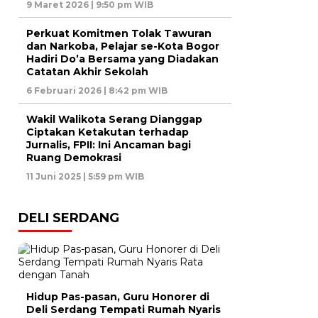
9 Maret 2026 | 9:50 pm WIB
Perkuat Komitmen Tolak Tawuran
dan Narkoba, Pelajar se-Kota Bogor
Hadiri Do’a Bersama yang Diadakan
Catatan Akhir Sekolah
6 Februari 2026 | 8:42 pm WIB
Wakil Walikota Serang Dianggap
Ciptakan Ketakutan terhadap
Jurnalis, FPII: Ini Ancaman bagi
Ruang Demokrasi
11 Juni 2025 | 5:59 pm WIB
DELI SERDANG
Hidup Pas-pasan, Guru Honorer di
Deli Serdang Tempati Rumah Nyaris