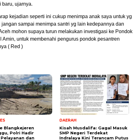
 baru, ujarnya.
arap kejadian seperti ini cukup menimpa anak saya untuk yg
a, jangan sampai menimpa santri yg lain kedepannya dan
ceh mohon supaya turun melakukan investigasi ke Pondok
l Amin, untuk membenahi pengurus pondok pesantren
nya ( Red )
ES
DAERAH
e Blangkejeren
Kisah Musdalifa: Gagal Masuk
gu, Polri Hadir
SMP Negeri Terdekat
 Pelayanan dan
Indralaya Kini Terancam Putus