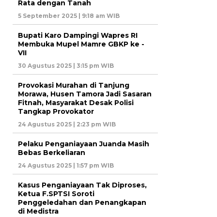
Rata dengan Tanah
5 September 2025 | 9:18 am WIB
Bupati Karo Dampingi Wapres RI
Membuka Mupel Mamre GBKP ke -
VII
30 Agustus 2025 | 3:15 pm WIB
Provokasi Murahan di Tanjung
Morawa, Husen Tamora Jadi Sasaran
Fitnah, Masyarakat Desak Polisi
Tangkap Provokator
24 Agustus 2025 | 2:23 pm WIB
Pelaku Penganiayaan Juanda Masih
Bebas Berkeliaran
24 Agustus 2025 | 1:57 pm WIB
Kasus Penganiayaan Tak Diproses,
Ketua F.SPTSI Soroti
Penggeledahan dan Penangkapan
di Medistra