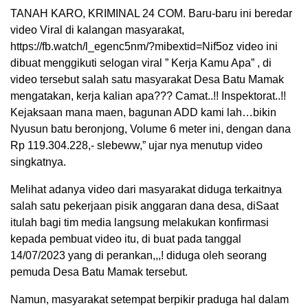
TANAH KARO, KRIMINAL 24 COM. Baru-baru ini beredar
video Viral di kalangan masyarakat,
https://fb.watch/l_egenc5nm/?mibextid=Nif5oz video ini
dibuat menggikuti selogan viral ” Kerja Kamu Apa” , di
video tersebut salah satu masyarakat Desa Batu Mamak
mengatakan, kerja kalian apa??? Camat..!! Inspektorat..!!
Kejaksaan mana maen, bagunan ADD kami lah…bikin
Nyusun batu beronjong, Volume 6 meter ini, dengan dana
Rp 119.304.228,- slebeww,” ujar nya menutup video
singkatnya.
Melihat adanya video dari masyarakat diduga terkaitnya
salah satu pekerjaan pisik anggaran dana desa, diSaat
itulah bagi tim media langsung melakukan konfirmasi
kepada pembuat video itu, di buat pada tanggal
14/07/2023 yang di perankan,,,! diduga oleh seorang
pemuda Desa Batu Mamak tersebut.
Namun, masyarakat setempat berpikir praduga hal dalam