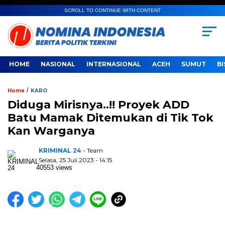
SCROLL TO CONTINUE WITH CONTENT
HOME
NASIONAL
INTERNASIONAL
ACEH
SUMUT
BI
/
Home
KARO
Diduga Mirisnya..!! Proyek ADD
Batu Mamak Ditemukan di Tik Tok
Kan Warganya
KRIMINAL 24
- Team
Selasa, 25 Juli 2023 - 14:15
40553 views