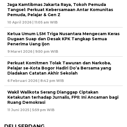
Jaga Kamtibmas Jakarta Raya, Tokoh Pemuda
Tangsel: Perkuat Kebersamaan Antar Komunitas
Pemuda, Pelajar & Gen Z
10 April 2026 | 11:05 am WIB
Ketua Umum LSM Triga Nusantara Mengecam Keras
Dugaan Suap dan Desak KPK Tangkap Semua
Penerima Uang Ijon
9 Maret 2026 | 9:50 pm WIB
Perkuat Komitmen Tolak Tawuran dan Narkoba,
Pelajar se-Kota Bogor Hadiri Do’a Bersama yang
Diadakan Catatan Akhir Sekolah
6 Februari 2026 | 8:42 pm WIB
Wakil Walikota Serang Dianggap Ciptakan
Ketakutan terhadap Jurnalis, FPII: Ini Ancaman bagi
Ruang Demokrasi
11 Juni 2025 | 5:59 pm WIB
DELI SERDANG