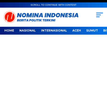
SCROLL TO CONTINUE WITH CONTENT
HOME
NASIONAL
INTERNASIONAL
ACEH
SUMUT
BI