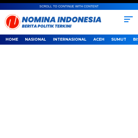
SCROLL TO CONTINUE WITH CONTENT
HOME
NASIONAL
INTERNASIONAL
ACEH
SUMUT
BI