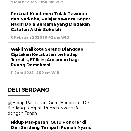
9 Maret 2026 | 9:50 pm WIB
Perkuat Komitmen Tolak Tawuran
dan Narkoba, Pelajar se-Kota Bogor
Hadiri Do’a Bersama yang Diadakan
Catatan Akhir Sekolah
6 Februari 2026 | 8:42 pm WIB
Wakil Walikota Serang Dianggap
Ciptakan Ketakutan terhadap
Jurnalis, FPII: Ini Ancaman bagi
Ruang Demokrasi
11 Juni 2025 | 5:59 pm WIB
DELI SERDANG
Hidup Pas-pasan, Guru Honorer di
Deli Serdang Tempati Rumah Nyaris