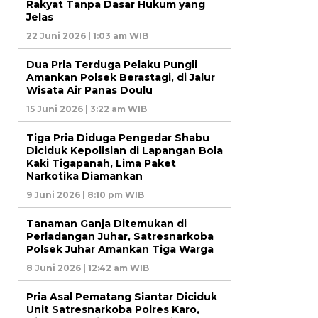
Rakyat Tanpa Dasar Hukum yang
Jelas
22 Juni 2026 | 1:03 am WIB
Dua Pria Terduga Pelaku Pungli
Amankan Polsek Berastagi, di Jalur
Wisata Air Panas Doulu
15 Juni 2026 | 3:22 am WIB
Tiga Pria Diduga Pengedar Shabu
Diciduk Kepolisian di Lapangan Bola
Kaki Tigapanah, Lima Paket
Narkotika Diamankan
9 Juni 2026 | 8:10 pm WIB
Tanaman Ganja Ditemukan di
Perladangan Juhar, Satresnarkoba
Polsek Juhar Amankan Tiga Warga
8 Juni 2026 | 12:42 am WIB
Pria Asal Pematang Siantar Diciduk
Unit Satresnarkoba Polres Karo,