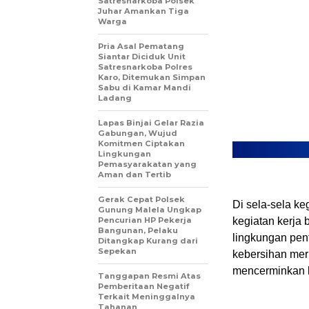
Satresnarkoba Polsek
Juhar Amankan Tiga
Warga
Pria Asal Pematang
Siantar Diciduk Unit
Satresnarkoba Polres
Karo, Ditemukan Simpan
Sabu di Kamar Mandi
Ladang
Lapas Binjai Gelar Razia
Gabungan, Wujud
Komitmen Ciptakan
Lingkungan
Pemasyarakatan yang
Aman dan Tertib
Gerak Cepat Polsek
Di sela-sela k
Gunung Malela Ungkap
Pencurian HP Pekerja
kegiatan kerja 
Bangunan, Pelaku
lingkungan pen
Ditangkap Kurang dari
Sepekan
kebersihan mer
mencerminkan k
Tanggapan Resmi Atas
Pemberitaan Negatif
Terkait Meninggalnya
Tahanan