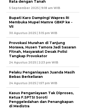
Rata dengan Tanah
5 September 2025 | 9:18 am WIB
Bupati Karo Dampingi Wapres RI
Membuka Mupel Mamre GBKP ke -
VII
30 Agustus 2025 | 3:15 pm WIB
Provokasi Murahan di Tanjung
Morawa, Husen Tamora Jadi Sasaran
Fitnah, Masyarakat Desak Polisi
Tangkap Provokator
24 Agustus 2025 | 2:23 pm WIB
Pelaku Penganiayaan Juanda Masih
Bebas Berkeliaran
24 Agustus 2025 | 1:57 pm WIB
Kasus Penganiayaan Tak Diproses,
Ketua F.SPTSI Soroti
Penggeledahan dan Penangkapan
di Medistra