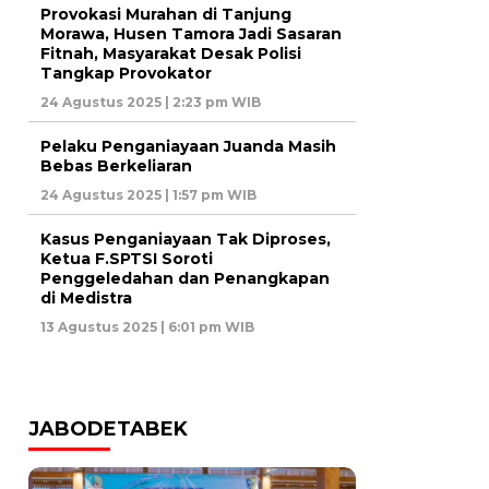
Provokasi Murahan di Tanjung
Morawa, Husen Tamora Jadi Sasaran
Fitnah, Masyarakat Desak Polisi
Tangkap Provokator
24 Agustus 2025 | 2:23 pm WIB
Pelaku Penganiayaan Juanda Masih
Bebas Berkeliaran
24 Agustus 2025 | 1:57 pm WIB
Kasus Penganiayaan Tak Diproses,
Ketua F.SPTSI Soroti
Penggeledahan dan Penangkapan
di Medistra
13 Agustus 2025 | 6:01 pm WIB
JABODETABEK