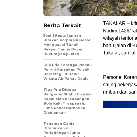
TAKALAR – krim
Berita Terkait
Kodim 1426/Tak
Joni Sitepu: Jangan
wilayah teritor
Biarkan Korporasi Besar
Menguasai Tanah
bahu jalan di 
Rakyat Tanpa Dasar
Takalar, Jum’at
Hukum yang Jelas
Dua Pria Terduga Pelaku
Pungli Amankan Polsek
Berastagi, di Jalur
Personel Kora
Wisata Air Panas Doulu
saling bekerja
Tiga Pria Diduga
rimbun dan sa
Pengedar Shabu Diciduk
Kepolisian di Lapangan
Bola Kaki Tigapanah,
Lima Paket Narkotika
Diamankan
Tanaman Ganja
Ditemukan di
Perladangan Juhar,