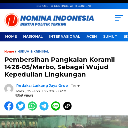
SCROLL TO CONTINUE WITH CONTENT
HOME
NASIONAL
INTERNASIONAL
ACEH
SUMUT
BI
/
Home
HUKUM & KRIMINAL
Pembersihan Pangkalan Koramil
1426-05/Marbo, Sebagai Wujud
Kepedulian Lingkungan
Redaksi Laikang Jaya Grup
- Team
Rabu, 25 Februari 2026 - 02:01
4069 views