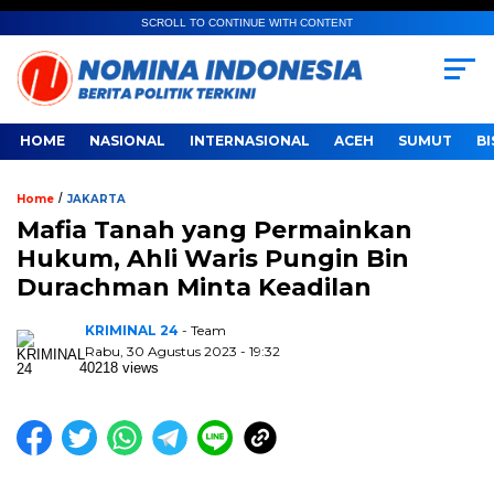
SCROLL TO CONTINUE WITH CONTENT
HOME
NASIONAL
INTERNASIONAL
ACEH
SUMUT
BI
/
Home
JAKARTA
Mafia Tanah yang Permainkan
Hukum, Ahli Waris Pungin Bin
Durachman Minta Keadilan
KRIMINAL 24
- Team
Rabu, 30 Agustus 2023 - 19:32
40218 views