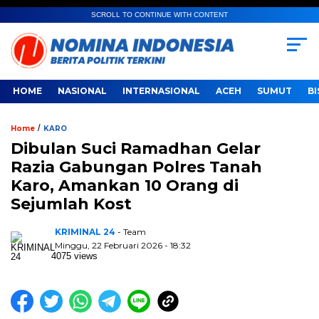
SCROLL TO CONTINUE WITH CONTENT
HOME
NASIONAL
INTERNASIONAL
ACEH
SUMUT
BI
/
Home
KARO
Dibulan Suci Ramadhan Gelar
Razia Gabungan Polres Tanah
Karo, Amankan 10 Orang di
Sejumlah Kost
KRIMINAL 24
- Team
Minggu, 22 Februari 2026 - 18:32
4075 views