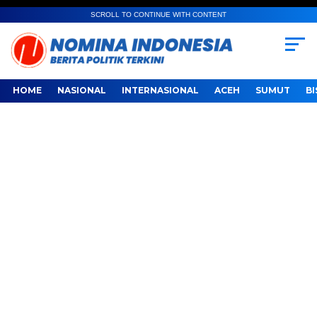
SCROLL TO CONTINUE WITH CONTENT
HOME
NASIONAL
INTERNASIONAL
ACEH
SUMUT
BI