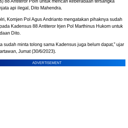
) 88 Antiteror Polri untuk mencari keberadaan tersangka
jata api ilegal, Dito Mahendra.
lri, Komjen Pol Agus Andrianto mengatakan pihaknya sudah
ada Kadensus 88 Antiteror Irjen Pol Marthinus Hukom untuk
daan Dito.
ita sudah minta tolong sama Kadensus juga belum dapat,” ujar
rtawan, Jumat (30/6/2023).
ADVERTISEMENT