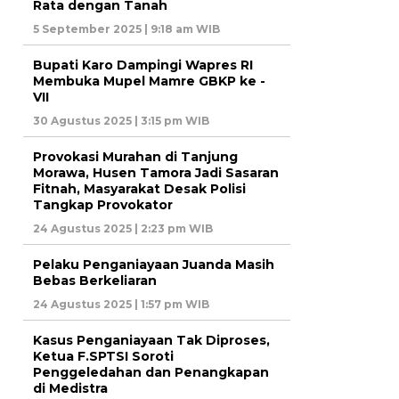
Rata dengan Tanah
5 September 2025 | 9:18 am WIB
Bupati Karo Dampingi Wapres RI
Membuka Mupel Mamre GBKP ke -
VII
30 Agustus 2025 | 3:15 pm WIB
Provokasi Murahan di Tanjung
Morawa, Husen Tamora Jadi Sasaran
Fitnah, Masyarakat Desak Polisi
Tangkap Provokator
24 Agustus 2025 | 2:23 pm WIB
Pelaku Penganiayaan Juanda Masih
Bebas Berkeliaran
24 Agustus 2025 | 1:57 pm WIB
Kasus Penganiayaan Tak Diproses,
Ketua F.SPTSI Soroti
Penggeledahan dan Penangkapan
di Medistra