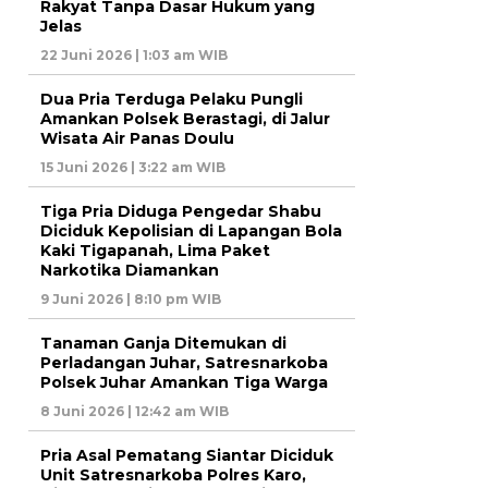
Rakyat Tanpa Dasar Hukum yang
Jelas
22 Juni 2026 | 1:03 am WIB
Dua Pria Terduga Pelaku Pungli
Amankan Polsek Berastagi, di Jalur
Wisata Air Panas Doulu
15 Juni 2026 | 3:22 am WIB
Tiga Pria Diduga Pengedar Shabu
Diciduk Kepolisian di Lapangan Bola
Kaki Tigapanah, Lima Paket
Narkotika Diamankan
9 Juni 2026 | 8:10 pm WIB
Tanaman Ganja Ditemukan di
Perladangan Juhar, Satresnarkoba
Polsek Juhar Amankan Tiga Warga
8 Juni 2026 | 12:42 am WIB
Pria Asal Pematang Siantar Diciduk
Unit Satresnarkoba Polres Karo,