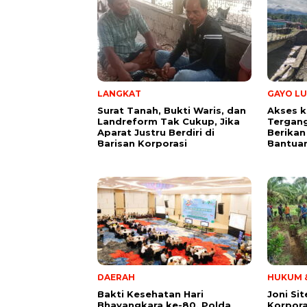
LANGKAT
GAYO LU
Surat Tanah, Bukti Waris, dan
Akses k
Landreform Tak Cukup, Jika
Tergang
Aparat Justru Berdiri di
Berikan
Barisan Korporasi
Bantua
DAERAH
HUKUM &
Bakti Kesehatan Hari
Joni Si
Bhayangkara ke-80, Polda
Korpora