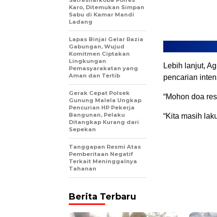
Satresnarkoba Polres
Karo, Ditemukan Simpan
Sabu di Kamar Mandi
Ladang
Lapas Binjai Gelar Razia
Gabungan, Wujud
Komitmen Ciptakan
Lingkungan
Lebih lanjut, 
Pemasyarakatan yang
Aman dan Tertib
pencarian inten
Gerak Cepat Polsek
“Mohon doa res
Gunung Malela Ungkap
Pencurian HP Pekerja
Bangunan, Pelaku
“Kita masih lak
Ditangkap Kurang dari
Sepekan
Tanggapan Resmi Atas
Pemberitaan Negatif
Terkait Meninggalnya
Tahanan
Berita Terbaru