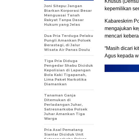
Khusus (Densus
Joni Sitepu: Jangan
kepemilikan sen
Biarkan Korporasi Besar
Menguasai Tanah
Rakyat Tanpa Dasar
Kabareskrim Po
Hukum yang Jelas
mengajukan kep
mencari kebera
Dua Pria Terduga Pelaku
Pungli Amankan Polsek
Berastagi, di Jalur
“Masih dicari k
Wisata Air Panas Doulu
Agus kepada wa
Tiga Pria Diduga
Pengedar Shabu Diciduk
Kepolisian di Lapangan
Bola Kaki Tigapanah,
Lima Paket Narkotika
Diamankan
Tanaman Ganja
Ditemukan di
Perladangan Juhar,
Satresnarkoba Polsek
Juhar Amankan Tiga
Warga
Pria Asal Pematang
Siantar Diciduk Unit