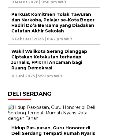
9 Maret 2026 | 9:50 pm WIB
Perkuat Komitmen Tolak Tawuran
dan Narkoba, Pelajar se-Kota Bogor
Hadiri Do’a Bersama yang Diadakan
Catatan Akhir Sekolah
6 Februari 2026 | 8:42 pm WIB
Wakil Walikota Serang Dianggap
Ciptakan Ketakutan terhadap
Jurnalis, FPII: Ini Ancaman bagi
Ruang Demokrasi
11 Juni 2025 | 5:59 pm WIB
DELI SERDANG
Hidup Pas-pasan, Guru Honorer di
Deli Serdang Tempati Rumah Nyaris