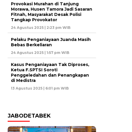
Provokasi Murahan di Tanjung
Morawa, Husen Tamora Jadi Sasaran
Fitnah, Masyarakat Desak Polisi
Tangkap Provokator
24 Agustus 2025 | 2:23 pm WIB
Pelaku Penganiayaan Juanda Masih
Bebas Berkeliaran
24 Agustus 2025 | 1:57 pm WIB
Kasus Penganiayaan Tak Diproses,
Ketua F.SPTSI Soroti
Penggeledahan dan Penangkapan
di Medistra
13 Agustus 2025 | 6:01 pm WIB
JABODETABEK