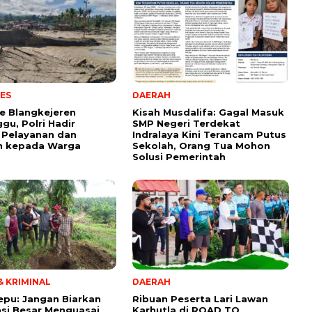
ES
DAERAH
e Blangkejeren
Kisah Musdalifa: Gagal Masuk
gu, Polri Hadir
SMP Negeri Terdekat
 Pelayanan dan
Indralaya Kini Terancam Putus
n kepada Warga
Sekolah, Orang Tua Mohon
Solusi Pemerintah
 KRIMINAL
DAERAH
tepu: Jangan Biarkan
Ribuan Peserta Lari Lawan
si Besar Menguasai
Karhutla di ROAD TO