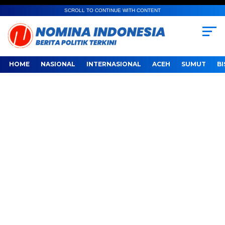
SCROLL TO CONTINUE WITH CONTENT
HOME
NASIONAL
INTERNASIONAL
ACEH
SUMUT
BI