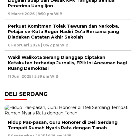
Dugaan Suap dan Desak KPK Tangkap Semua
Penerima Uang Ijon
9 Maret 2026 | 9:50 pm WIB
Perkuat Komitmen Tolak Tawuran dan Narkoba,
Pelajar se-Kota Bogor Hadiri Do’a Bersama yang
Diadakan Catatan Akhir Sekolah
6 Februari 2026 | 8:42 pm WIB
Wakil Walikota Serang Dianggap Ciptakan
Ketakutan terhadap Jurnalis, FPII: Ini Ancaman bagi
Ruang Demokrasi
11 Juni 2025 | 5:59 pm WIB
DELI SERDANG
Hidup Pas-pasan, Guru Honorer di Deli Serdang
Tempati Rumah Nyaris Rata dengan Tanah
5 September 2025 | 9:18 am WIB