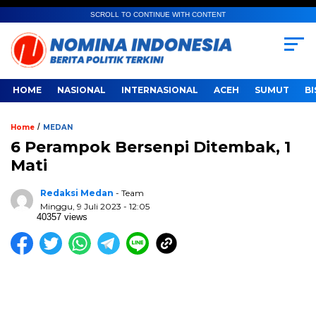
SCROLL TO CONTINUE WITH CONTENT
HOME
NASIONAL
INTERNASIONAL
ACEH
SUMUT
BI
/
Home
MEDAN
6 Perampok Bersenpi Ditembak, 1
Mati
Redaksi Medan
- Team
Minggu, 9 Juli 2023 - 12:05
40357 views