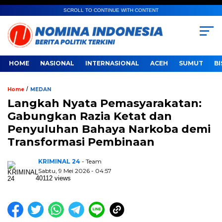
SCROLL TO CONTINUE WITH CONTENT
HOME
NASIONAL
INTERNASIONAL
ACEH
SUMUT
BI
/
Home
MEDAN
Langkah Nyata Pemasyarakatan:
Gabungkan Razia Ketat dan
Penyuluhan Bahaya Narkoba demi
Transformasi Pembinaan
KRIMINAL 24
- Team
Sabtu, 9 Mei 2026 - 04:57
40112 views