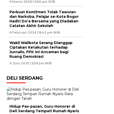
9 Maret 2026 | 9:50 pm WIB
Perkuat Komitmen Tolak Tawuran
dan Narkoba, Pelajar se-Kota Bogor
Hadiri Do’a Bersama yang Diadakan
Catatan Akhir Sekolah
6 Februari 2026 | 8:42 pm WIB
Wakil Walikota Serang Dianggap
Ciptakan Ketakutan terhadap
Jurnalis, FPII: Ini Ancaman bagi
Ruang Demokrasi
11 Juni 2025 | 5:59 pm WIB
DELI SERDANG
Hidup Pas-pasan, Guru Honorer di
Deli Serdang Tempati Rumah Nyaris