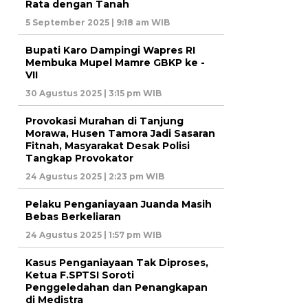
Rata dengan Tanah
5 September 2025 | 9:18 am WIB
Bupati Karo Dampingi Wapres RI
Membuka Mupel Mamre GBKP ke -
VII
30 Agustus 2025 | 3:15 pm WIB
Provokasi Murahan di Tanjung
Morawa, Husen Tamora Jadi Sasaran
Fitnah, Masyarakat Desak Polisi
Tangkap Provokator
24 Agustus 2025 | 2:23 pm WIB
Pelaku Penganiayaan Juanda Masih
Bebas Berkeliaran
24 Agustus 2025 | 1:57 pm WIB
Kasus Penganiayaan Tak Diproses,
Ketua F.SPTSI Soroti
Penggeledahan dan Penangkapan
di Medistra