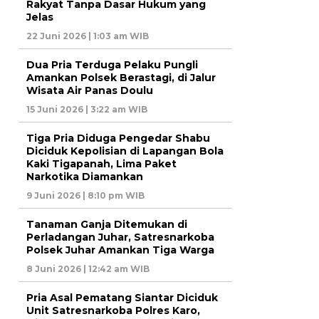
Rakyat Tanpa Dasar Hukum yang
Jelas
22 Juni 2026 | 1:03 am WIB
Dua Pria Terduga Pelaku Pungli
Amankan Polsek Berastagi, di Jalur
Wisata Air Panas Doulu
15 Juni 2026 | 3:22 am WIB
Tiga Pria Diduga Pengedar Shabu
Diciduk Kepolisian di Lapangan Bola
Kaki Tigapanah, Lima Paket
Narkotika Diamankan
9 Juni 2026 | 8:10 pm WIB
Tanaman Ganja Ditemukan di
Perladangan Juhar, Satresnarkoba
Polsek Juhar Amankan Tiga Warga
8 Juni 2026 | 12:42 am WIB
Pria Asal Pematang Siantar Diciduk
Unit Satresnarkoba Polres Karo,