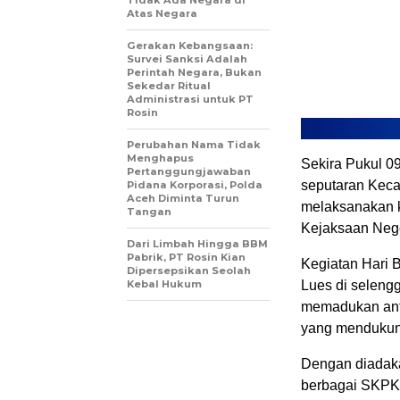
Tidak Ada Negara di
Atas Negara
Gerakan Kebangsaan:
Survei Sanksi Adalah
Perintah Negara, Bukan
Sekedar Ritual
Administrasi untuk PT
Rosin
Perubahan Nama Tidak
Menghapus
Sekira Pukul 0
Pertanggungjawaban
seputaran Kec
Pidana Korporasi, Polda
Aceh Diminta Turun
melaksanakan k
Tangan
Kejaksaan Nege
Dari Limbah Hingga BBM
Pabrik, PT Rosin Kian
Kegiatan Hari 
Dipersepsikan Seolah
Kebal Hukum
Lues di seleng
memadukan anta
yang mendukung
Dengan diadaka
berbagai SKPK 