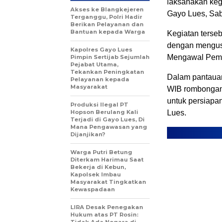
laksanakan keg
Akses ke Blangkejeren
Gayo Lues, Sab
Terganggu, Polri Hadir
Berikan Pelayanan dan
Bantuan kepada Warga
Kegiatan terse
dengan mengus
Kapolres Gayo Lues
Mengawal Pemb
Pimpin Sertijab Sejumlah
Pejabat Utama,
Tekankan Peningkatan
Dalam pantauan
Pelayanan kepada
Masyarakat
WIB rombongan
untuk persiapa
Produksi Ilegal PT
Hopson Berulang Kali
Lues.
Terjadi di Gayo Lues, Di
Mana Pengawasan yang
Dijanjikan?
Warga Putri Betung
Diterkam Harimau Saat
Bekerja di Kebun,
Kapolsek Imbau
Masyarakat Tingkatkan
Kewaspadaan
LIRA Desak Penegakan
Hukum atas PT Rosin: