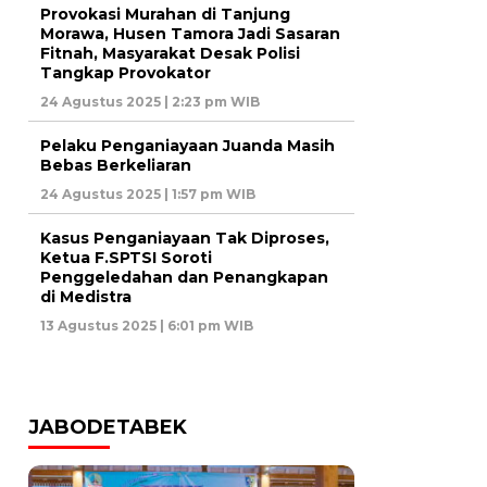
Provokasi Murahan di Tanjung
Morawa, Husen Tamora Jadi Sasaran
Fitnah, Masyarakat Desak Polisi
Tangkap Provokator
24 Agustus 2025 | 2:23 pm WIB
Pelaku Penganiayaan Juanda Masih
Bebas Berkeliaran
24 Agustus 2025 | 1:57 pm WIB
Kasus Penganiayaan Tak Diproses,
Ketua F.SPTSI Soroti
Penggeledahan dan Penangkapan
di Medistra
13 Agustus 2025 | 6:01 pm WIB
JABODETABEK