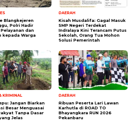
ES
DAERAH
e Blangkejeren
Kisah Musdalifa: Gagal Masuk
gu, Polri Hadir
SMP Negeri Terdekat
 Pelayanan dan
Indralaya Kini Terancam Putus
n kepada Warga
Sekolah, Orang Tua Mohon
Solusi Pemerintah
 KRIMINAL
DAERAH
tepu: Jangan Biarkan
Ribuan Peserta Lari Lawan
si Besar Menguasai
Karhutla di ROAD TO
Rakyat Tanpa Dasar
Bhayangkara RUN 2026
ang Jelas
Pekanbaru