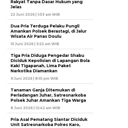
Rakyat Tanpa Dasar Hukum yang
Jelas
22 Juni 2026 | 1:03 am WIB
Dua Pria Terduga Pelaku Pungli
Amankan Polsek Berastagi, di Jalur
Wisata Air Panas Doulu
15 Juni 2026 | 3:22 am WIB
Tiga Pria Diduga Pengedar Shabu
Diciduk Kepolisian di Lapangan Bola
Kaki Tigapanah, Lima Paket
Narkotika Diamankan
9 Juni 2026 | 8:10 pm WIB
Tanaman Ganja Ditemukan di
Perladangan Juhar, Satresnarkoba
Polsek Juhar Amankan Tiga Warga
8 Juni 2026 | 12:42 am WIB
Pria Asal Pematang Siantar Diciduk
Unit Satresnarkoba Polres Karo,