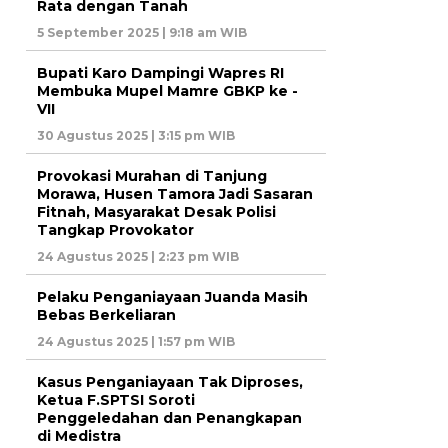
Rata dengan Tanah
5 September 2025 | 9:18 am WIB
Bupati Karo Dampingi Wapres RI
Membuka Mupel Mamre GBKP ke -
VII
30 Agustus 2025 | 3:15 pm WIB
Provokasi Murahan di Tanjung
Morawa, Husen Tamora Jadi Sasaran
Fitnah, Masyarakat Desak Polisi
Tangkap Provokator
24 Agustus 2025 | 2:23 pm WIB
Pelaku Penganiayaan Juanda Masih
Bebas Berkeliaran
24 Agustus 2025 | 1:57 pm WIB
Kasus Penganiayaan Tak Diproses,
Ketua F.SPTSI Soroti
Penggeledahan dan Penangkapan
di Medistra