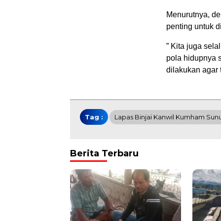
Menurutnya, de
penting untuk d
” Kita juga se
pola hidupnya s
dilakukan agar 
Tag :
Lapas Binjai Kanwil Kumham Sun
Berita Terbaru