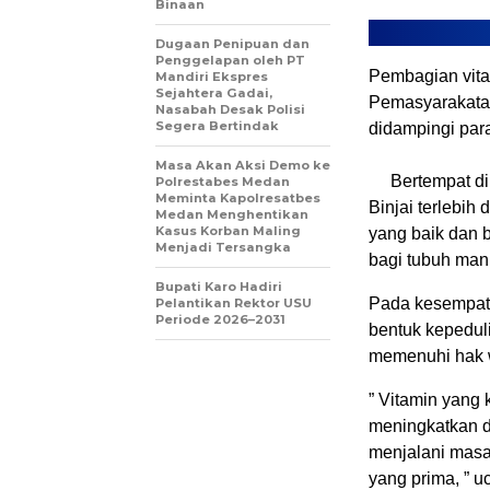
Binaan
Dugaan Penipuan dan
Penggelapan oleh PT
Pembagian vita
Mandiri Ekspres
Sejahtera Gadai,
Pemasyarakatan 
Nasabah Desak Polisi
Segera Bertindak
didampingi par
Masa Akan Aksi Demo ke
Bertempat d
Polrestabes Medan
Meminta Kapolresatbes
Binjai terlebi
Medan Menghentikan
Kasus Korban Maling
yang baik dan 
Menjadi Tersangka
bagi tubuh man
Bupati Karo Hadiri
Pada kesempata
Pelantikan Rektor USU
Periode 2026–2031
bentuk kepedul
memenuhi hak w
” Vitamin yang 
meningkatkan d
menjalani masa
yang prima, ” u