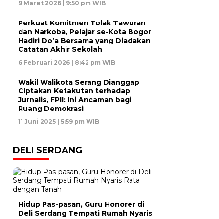
9 Maret 2026 | 9:50 pm WIB
Perkuat Komitmen Tolak Tawuran
dan Narkoba, Pelajar se-Kota Bogor
Hadiri Do’a Bersama yang Diadakan
Catatan Akhir Sekolah
6 Februari 2026 | 8:42 pm WIB
Wakil Walikota Serang Dianggap
Ciptakan Ketakutan terhadap
Jurnalis, FPII: Ini Ancaman bagi
Ruang Demokrasi
11 Juni 2025 | 5:59 pm WIB
DELI SERDANG
Hidup Pas-pasan, Guru Honorer di
Deli Serdang Tempati Rumah Nyaris