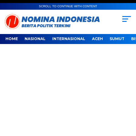
SCROLL TO CONTINUE WITH CONTENT
HOME
NASIONAL
INTERNASIONAL
ACEH
SUMUT
BI