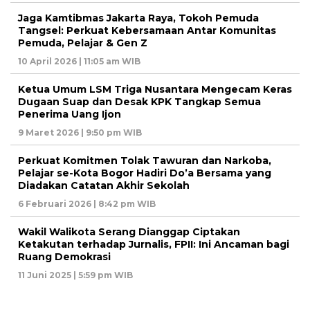
Jaga Kamtibmas Jakarta Raya, Tokoh Pemuda
Tangsel: Perkuat Kebersamaan Antar Komunitas
Pemuda, Pelajar & Gen Z
10 April 2026 | 11:05 am WIB
Ketua Umum LSM Triga Nusantara Mengecam Keras
Dugaan Suap dan Desak KPK Tangkap Semua
Penerima Uang Ijon
9 Maret 2026 | 9:50 pm WIB
Perkuat Komitmen Tolak Tawuran dan Narkoba,
Pelajar se-Kota Bogor Hadiri Do’a Bersama yang
Diadakan Catatan Akhir Sekolah
6 Februari 2026 | 8:42 pm WIB
Wakil Walikota Serang Dianggap Ciptakan
Ketakutan terhadap Jurnalis, FPII: Ini Ancaman bagi
Ruang Demokrasi
11 Juni 2025 | 5:59 pm WIB