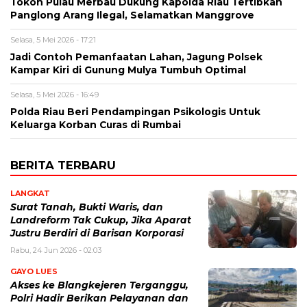
Tokoh Pulau Merbau Dukung Kapolda Riau Tertibkan
Panglong Arang Ilegal, Selamatkan Manggrove
Selasa, 5 Mei 2026 - 17:21
Jadi Contoh Pemanfaatan Lahan, Jagung Polsek
Kampar Kiri di Gunung Mulya Tumbuh Optimal
Selasa, 5 Mei 2026 - 16:49
Polda Riau Beri Pendampingan Psikologis Untuk
Keluarga Korban Curas di Rumbai
BERITA TERBARU
LANGKAT
Surat Tanah, Bukti Waris, dan
Landreform Tak Cukup, Jika Aparat
Justru Berdiri di Barisan Korporasi
Rabu, 24 Jun 2026 - 02:03
GAYO LUES
Akses ke Blangkejeren Terganggu,
Polri Hadir Berikan Pelayanan dan