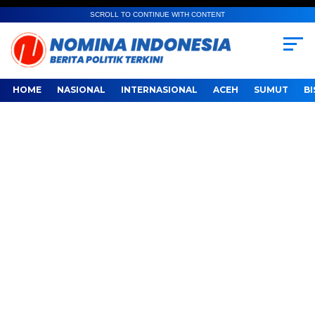
SCROLL TO CONTINUE WITH CONTENT
HOME
NASIONAL
INTERNASIONAL
ACEH
SUMUT
BI