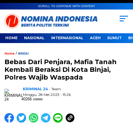
SCROLL TO CONTINUE WITH CONTENT
HOME
NASIONAL
INTERNASIONAL
ACEH
SUMUT
BI
/
Home
BINJAI
Bebas Dari Penjara, Mafia Tanah
Kembali Beraksi Di Kota Binjai,
Polres Wajib Waspada
KRIMINAL 24
- Team
Minggu, 28 Mei 2023 - 15:26
40266 views