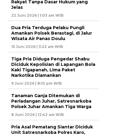
Rakyat Tanpa Dasar Hukum yang
Jelas
22 Juni 2026 | 1:03 am WIB
Dua Pria Terduga Pelaku Pungli
Amankan Polsek Berastagi, di Jalur
Wisata Air Panas Doulu
15 Juni 2026 | 3:22 am WIB
Tiga Pria Diduga Pengedar Shabu
Diciduk Kepolisian di Lapangan Bola
Kaki Tigapanah, Lima Paket
Narkotika Diamankan
9 Juni 2026 | 8:10 pm WIB
Tanaman Ganja Ditemukan di
Perladangan Juhar, Satresnarkoba
Polsek Juhar Amankan Tiga Warga
8 Juni 2026 | 12:42 am WIB
Pria Asal Pematang Siantar Diciduk
Unit Satresnarkoba Polres Karo,