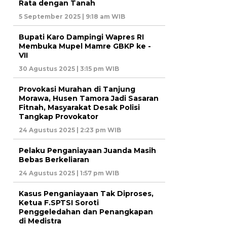
Rata dengan Tanah
5 September 2025 | 9:18 am WIB
Bupati Karo Dampingi Wapres RI
Membuka Mupel Mamre GBKP ke -
VII
30 Agustus 2025 | 3:15 pm WIB
Provokasi Murahan di Tanjung
Morawa, Husen Tamora Jadi Sasaran
Fitnah, Masyarakat Desak Polisi
Tangkap Provokator
24 Agustus 2025 | 2:23 pm WIB
Pelaku Penganiayaan Juanda Masih
Bebas Berkeliaran
24 Agustus 2025 | 1:57 pm WIB
Kasus Penganiayaan Tak Diproses,
Ketua F.SPTSI Soroti
Penggeledahan dan Penangkapan
di Medistra