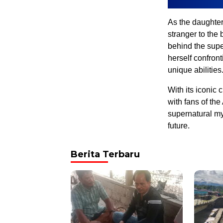
As the daughter
stranger to the 
behind the sup
herself confron
unique abilities
With its iconic
with fans of t
supernatural mys
future.
Berita Terbaru