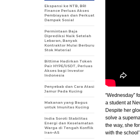
Ekspansi ke NTB, BRI
Finance Perluas Akses
Pembiayaan dan Perkuat
Dampak Sosial
Permintaan Baja
Diprediksi Naik Setelah
Lebaran, Banyak
Kontraktor Mulai Berburu
Stok Material
Bittime Hadirkan Token
Pair HYPE/USDT, Perluas
Akses bagi Investor
Indonesia
Penyebab dan Cara Atasi
Jamur Pada Kucing
“Wednesday” fo
a student at N
Makanan yang Bagus
untuk Imunitas Kucing
Despite her gl
solve a supernat
India Soroti Stabilitas
Energi dan Keselamatan
the way, she fo
Warga di Tengah Konflik
with the school
Iran–AS