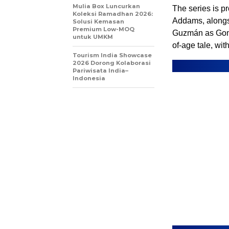
Mulia Box Luncurkan
The series is 
Koleksi Ramadhan 2026:
Addams, alongs
Solusi Kemasan
Premium Low-MOQ
Guzmán as Gome
untuk UMKM
of-age tale, wit
Tourism India Showcase
2026 Dorong Kolaborasi
Pariwisata India–
Indonesia