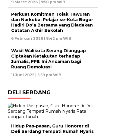
9 Maret 2026 | 9:50 pm WIB
Perkuat Komitmen Tolak Tawuran
dan Narkoba, Pelajar se-Kota Bogor
Hadiri Do’a Bersama yang Diadakan
Catatan Akhir Sekolah
6 Februari 2026 | 8:42 pm WIB
Wakil Walikota Serang Dianggap
Ciptakan Ketakutan terhadap
Jurnalis, FPII: Ini Ancaman bagi
Ruang Demokrasi
11 Juni 2025 | 5:59 pm WIB
DELI SERDANG
Hidup Pas-pasan, Guru Honorer di
Deli Serdang Tempati Rumah Nyaris