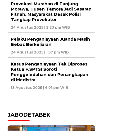
Provokasi Murahan di Tanjung
Morawa, Husen Tamora Jadi Sasaran
Fitnah, Masyarakat Desak Polisi
Tangkap Provokator
24 Agustus 2025 | 2:23 pm WIB
Pelaku Penganiayaan Juanda Masih
Bebas Berkeliaran
24 Agustus 2025 | 1:57 pm WIB
Kasus Penganiayaan Tak Diproses,
Ketua F.SPTSI Soroti
Penggeledahan dan Penangkapan
di Medistra
13 Agustus 2025 | 6:01 pm WIB
JABODETABEK