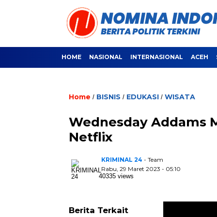
HOME
NASIONAL
INTERNASIONAL
ACEH
Home
BISNIS
EDUKASI
WISATA
/
/
/
Wednesday Addams Mu
Netflix
KRIMINAL 24
- Team
Rabu, 29 Maret 2023 - 05:10
40335 views
Berita Terkait