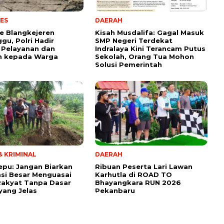
ES
DAERAH
e Blangkejeren
Kisah Musdalifa: Gagal Masuk
gu, Polri Hadir
SMP Negeri Terdekat
 Pelayanan dan
Indralaya Kini Terancam Putus
n kepada Warga
Sekolah, Orang Tua Mohon
Solusi Pemerintah
 KRIMINAL
DAERAH
tepu: Jangan Biarkan
Ribuan Peserta Lari Lawan
si Besar Menguasai
Karhutla di ROAD TO
Rakyat Tanpa Dasar
Bhayangkara RUN 2026
ang Jelas
Pekanbaru