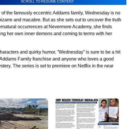
SCROLL TO RESUME CONTENT
 of the famously eccentric Addams family, Wednesday is no
bizarre and macabre. But as she sets out to uncover the truth
ernatural occurrences at Nevermore Academy, she finds
ting her own inner demons and coming to terms with her
.
 characters and quirky humor, “Wednesday” is sure to be a hit
he Addams Family franchise and anyone who loves a good
tery. The series is set to premiere on Netflix in the near